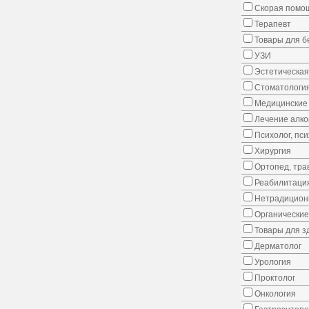
Скорая помо
Терапевт
Товары для 
УЗИ
Эстетическая
Стоматологи
Медицинские 
Лечение алко
Психолог, пс
Хирургия
Ортопед, тра
Реабилитаци
Нетрадицион
Органические
Товары для з
Дерматолог
Урология
Проктолог
Онкология