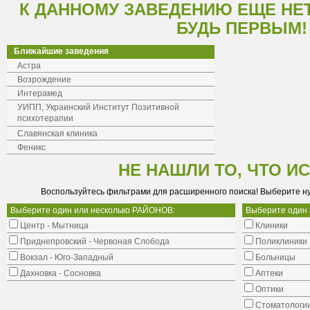
К ДАННОМУ ЗАВЕДЕНИЮ ЕЩЕ НЕ
БУДЬ ПЕРВЫМ!
Ближайшие заведения
Астра
Возрождение
Интерамед
УИПП, Украинский Институт Позитивной
психотерапии
Славянская клиника
Феникс
НЕ НАШЛИ ТО, ЧТО И
Воспользуйтесь фильтрами для расширенного поиска! Выберите н
Выберите один или несколько РАЙОНОВ:
Выберите один
Центр - Мытница
Клиники
Приднепровский - Червоная Слобода
Поликлиники
Вокзал - Юго-Западный
Больницы
Дахновка - Сосновка
Аптеки
Оптики
Стоматологи