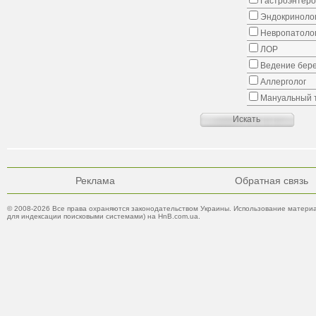
Гастроэнтеро
Эндокриноло
Невропатоло
ЛОР
Ведение бер
Аллерголог
Мануальный 
Реклама
Обратная связь
© 2008-2026 Все права охраняются законодательством Украины. Использование материа
для индексации поисковыми системами) на HnB.com.ua.