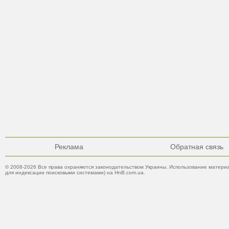
Реклама
Обратная связь
© 2008-2026 Все права охраняются законодательством Украины. Использование материа
для индексации поисковыми системами) на HnB.com.ua.