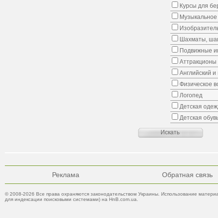
Курсы для б
Музыкальное 
Изобразитель
Шахматы, шаш
Подвижные иг
Аттракционы
Английский и
Физическое в
Логопед
Детская одеж
Детская обув
Реклама
Обратная связь
© 2008-2026 Все права охраняются законодательством Украины. Использование материа
для индексации поисковыми системами) на HnB.com.ua.