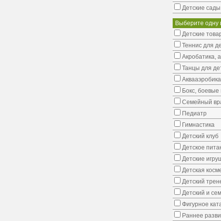
Детские сады
Выберите одну 
Детские това
Теннис для д
Акробатика, 
Танцы для де
Аквааэробика
Бокс, боевые 
Семейный вр
Педиатр
Гимнастика
Детский клуб
Детское пита
Детские игру
Детская косм
Детский трен
Детский и се
Фигурное кат
Раннее развит