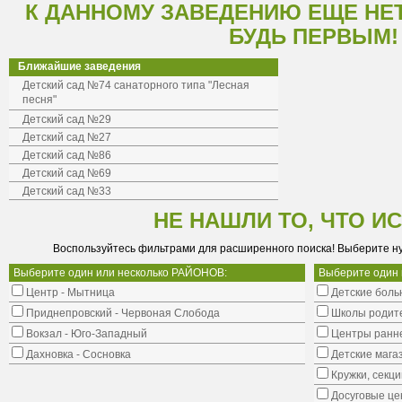
К ДАННОМУ ЗАВЕДЕНИЮ ЕЩЕ НЕ
БУДЬ ПЕРВЫМ!
Ближайшие заведения
Детский сад №74 санаторного типа "Лесная
песня"
Детский сад №29
Детский сад №27
Детский сад №86
Детский сад №69
Детский сад №33
НЕ НАШЛИ ТО, ЧТО И
Воспользуйтесь фильтрами для расширенного поиска! Выберите н
Выберите один или несколько РАЙОНОВ:
Выберите один
Центр - Мытница
Детские боль
Приднепровский - Червоная Слобода
Школы родит
Вокзал - Юго-Западный
Центры ранне
Дахновка - Сосновка
Детские мага
Кружки, секци
Досуговые це