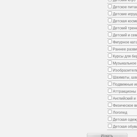
Детский клуб
Детское пита
Детские игру
Детская косм
Детский трен
Детский и се
Фигурное кат
Раннее развит
Курсы для б
Музыкальное 
Изобразитель
Шахматы, шаш
Подвижные иг
Аттракционы
Английский и
Физическое в
Логопед
Детская одеж
Детская обув