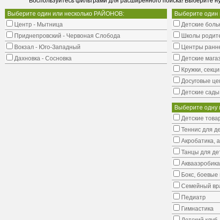
Воспользуйтесь фильтрами для расширенного поиска! Выберите н
Выберите один или несколько РАЙОНОВ:
Выберите один
Центр - Мытница
Детские боль
Приднепровский - Червоная Слобода
Школы родит
Вокзал - Юго-Западный
Центры ранне
Дахновка - Сосновка
Детские мага
Кружки, секци
Досуговые це
Детские сады
Выберите одну 
Детские това
Теннис для д
Акробатика, 
Танцы для де
Аквааэробика
Бокс, боевые 
Семейный вр
Педиатр
Гимнастика