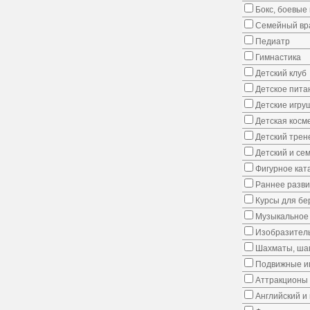
Бокс, боевые 
Семейный вр
Педиатр
Гимнастика
Детский клуб
Детское пита
Детские игру
Детская косм
Детский трен
Детский и се
Фигурное кат
Раннее развит
Курсы для б
Музыкальное 
Изобразитель
Шахматы, шаш
Подвижные иг
Аттракционы
Английский и