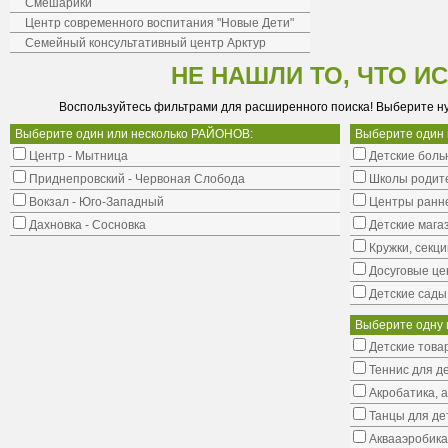
Смешарики
Центр современного воспитания "Новые Дети"
Семейный консультативный центр Арктур
НЕ НАШЛИ ТО, ЧТО И
Воспользуйтесь фильтрами для расширенного поиска! Выберите н
Выберите один или несколько РАЙОНОВ:
Выберите один
Центр - Мытница
Детские боль
Приднепровский - Червоная Слобода
Школы родит
Вокзал - Юго-Западный
Центры ранне
Дахновка - Сосновка
Детские мага
Кружки, секци
Досуговые це
Детские сады
Выберите одну 
Детские това
Теннис для д
Акробатика, 
Танцы для де
Аквааэробика