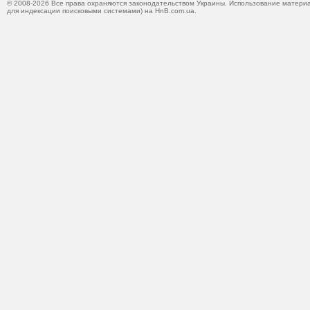
© 2008-2026 Все права охраняются законодательством Украины. Использование материа
для индексации поисковыми системами) на HnB.com.ua.