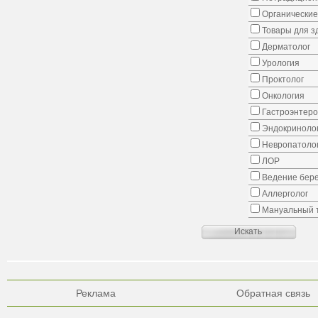
Органические
Товары для з
Дерматолог
Урология
Проктолог
Онкология
Гастроэнтеро
Эндокриноло
Невропатоло
ЛОР
Ведение бер
Аллерголог
Мануальный 
Реклама
Обратная связь