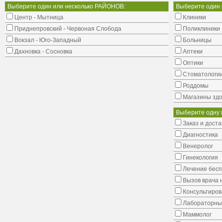
Выберите один или несколько РАЙОНОВ:
Выберите один
Центр - Мытница
Клиники
Приднепровский - Червоная Слобода
Поликлиники
Вокзал - Юго-Западный
Больницы
Дахновка - Сосновка
Аптеки
Оптики
Стоматологи
Роддомы
Магазины здо
Выберите одну 
Заказ и доста
Диагностика
Венеролог
Гинекология
Лечение бес
Вызов врача 
Консультиров
Лабораторны
Маммолог