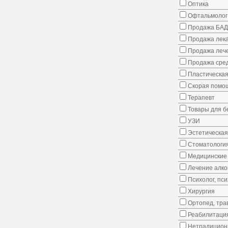
Оптика
Офтальмолог
Продажа БАД
Продажа лека
Продажа лече
Продажа сред
Пластическая
Скорая помо
Терапевт
Товары для 
УЗИ
Эстетическая
Стоматологи
Медицинские 
Лечение алко
Психолог, пс
Хирургия
Ортопед, тра
Реабилитаци
Нетрадицион