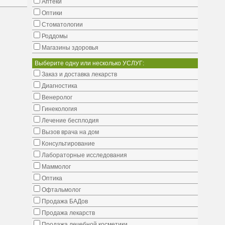
Аптеки
Оптики
Стоматологии
Роддомы
Магазины здоровья
Выберите одну или несколько УСЛУГ:
Заказ и доставка лекарств
Диагностика
Венеролог
Гинекология
Лечение бесплодия
Вызов врача на дом
Консультирование
Лабораторные исследования
Маммолог
Оптика
Офтальмолог
Продажа БАДов
Продажа лекарств
Продажа лечебной косметики