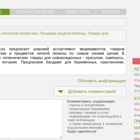
)
АКЦИИ И СКИДКИ(0)
НОВОСТИ(0)
ВИДЕО(0)
 лечебной косметики
,
Продажа средств гигиены
,
Товары для
сах предлагает широкий ассортимент медикаментов, товаров
етики и предметов личной гигиены по самым низким ценам. В
 гигиенические товары для новорожденных - присыпки, памперсы,
 питания. Предлагаем бандажи для беременных, наколенники,
AE
202
Обновить информацию
Vla
Че
Добавить комментарий
???
КЛ
Комментарии, содержащие:
202
- угрозы и оскорбления;
- нецензурные выражения;
Ко
- рекламу товаров и услуг;
отз
- информацию, не относящуюся к
теме публикации;
Обр
- а также написанные 1 человеком
MA
под разными именами
будут удаляться!
202
Mag