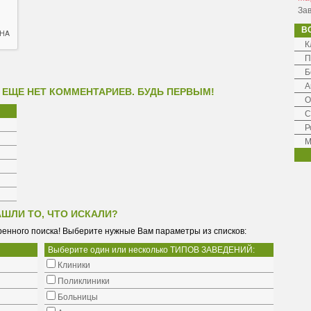
Зав
В
К
П
Б
А
 ЕЩЕ НЕТ КОММЕНТАРИЕВ. БУДЬ ПЕРВЫМ!
О
С
Р
М
АШЛИ ТО, ЧТО ИСКАЛИ?
енного поиска! Выберите нужные Вам параметры из списков:
Выберите один или несколько ТИПОВ ЗАВЕДЕНИЙ:
Клиники
Поликлиники
Больницы