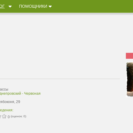
ОГ
ПОМОЩНИКИ
кассы
днепровский - Червоная
Рябоконя, 29
ведения:
(оценок:
0
)
0