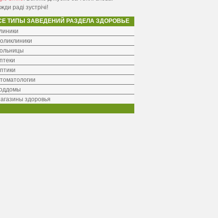
жди раді зустрічі!
СЕ ТИПЫ ЗАВЕДЕНИЙ РАЗДЕЛА ЗДОРОВЬЕ
линики
оликлиники
ольницы
птеки
птики
томатологии
оддомы
агазины здоровья