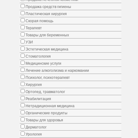
Продажа средств гигиены
Пластическая хирургия
Скорая помощь
Терапевт
Товары для беременных
УЗИ
Эстетическая медицина
Стоматология
Медицинские услуги
Лечение алкоголизма и наркомании
Психолог, психотерапевт
Хирургия
Ортопед, травматолог
Реабилитация
Нетрадиционная медицина
Органические продукты
Товары для здоровья
Дерматолог
Урология