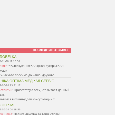
ПОСЛЕДНИЕ ОТЗЫВЫ
ROBELKA
4-11-20 11:18:38
dimir
:
??Спілкування????цікаві зустрічі????
ркаси
?Ласкаво просимо до нашої дружньої
ІНІКА ОПТІМА МЕДІКАЛ СЕРВІС
2-06-24 13:31:17
нстантин
:
Приветствую всех, кто читает данный
ыв.
атился в клинику для консультации х
GIC SMILE
2-05-04 04:18:59
ic Smile
:
Велике дякуємо за теплі слова!