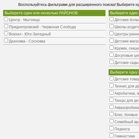
Воспользуйтесь фильтрами для расширенного поиска! Выберите н
Выберите один или несколько РАЙОНОВ:
Выберите один
Центр - Мытница
Детские боль
Приднепровский - Червоная Слобода
Школы родит
Вокзал - Юго-Западный
Центры ранне
Дахновка - Сосновка
Детские мага
Кружки, секци
Досуговые це
Детские сады
Выберите одну 
Детские това
Теннис для д
Акробатика, 
Танцы для де
Аквааэробика
Бокс, боевые 
Семейный вр
Педиатр
Гимнастика