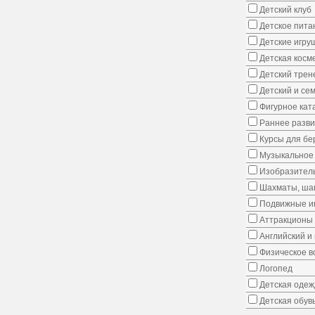
Детский клуб
Детское пита
Детские игру
Детская косм
Детский трен
Детский и се
Фигурное кат
Раннее развит
Курсы для б
Музыкальное 
Изобразитель
Шахматы, шаш
Подвижные иг
Аттракционы
Английский и
Физическое в
Логопед
Детская одеж
Детская обув