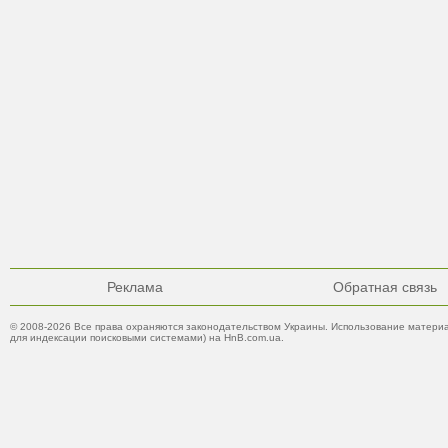
Реклама
Обратная связь
© 2008-2026 Все права охраняются законодательством Украины. Использование материа
для индексации поисковыми системами) на HnB.com.ua.