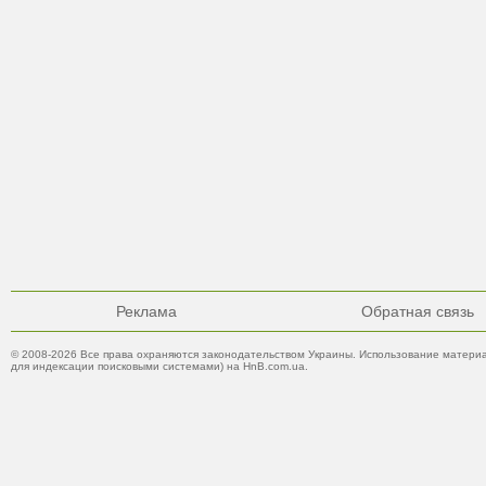
Реклама
Обратная связь
© 2008-2026 Все права охраняются законодательством Украины. Использование материа
для индексации поисковыми системами) на HnB.com.ua.