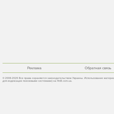
Реклама
Обратная связь
© 2008-2026 Все права охраняются законодательством Украины. Использование материа
для индексации поисковыми системами) на HnB.com.ua.