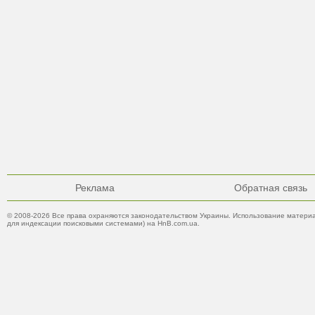
Реклама
Обратная связь
© 2008-2026 Все права охраняются законодательством Украины. Использование материа
для индексации поисковыми системами) на HnB.com.ua.