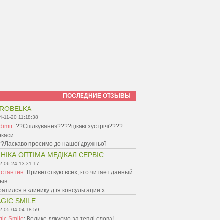
ПОСЛЕДНИЕ ОТЗЫВЫ
ROBELKA
4-11-20 11:18:38
dimir
:
??Спілкування????цікаві зустрічі????
ркаси
?Ласкаво просимо до нашої дружньої
ІНІКА ОПТІМА МЕДІКАЛ СЕРВІС
2-06-24 13:31:17
нстантин
:
Приветствую всех, кто читает данный
ыв.
атился в клинику для консультации х
GIC SMILE
2-05-04 04:18:59
ic Smile
:
Велике дякуємо за теплі слова!