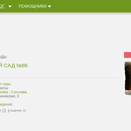
ОГ
ПОМОЩНИКИ
АДЫ
Й САД №86
е сады
кассы
овка - Сосновка
Каневская, 3
ведения:
(оценок:
1
)
3