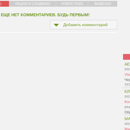
)
АКЦИИ И СКИДКИ(0)
НОВОСТИ(0)
ВИДЕО(0)
 ЕЩЕ НЕТ КОММЕНТАРИЕВ. БУДЬ ПЕРВЫМ!
Добавить комментарий
AE
202
Vla
Че
???
КЛ
202
Ко
отз
Обр
MA
202
Mag